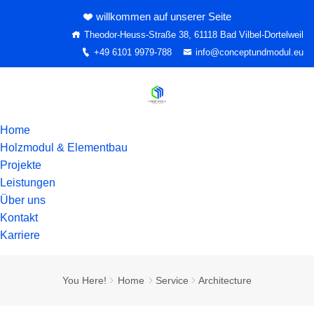
willkommen auf unserer Seite
Theodor-Heuss-Straße 38, 61118 Bad Vilbel-Dortelweil
+49 6101 9979-788
info@conceptundmodul.eu
Home
Holzmodul & Elementbau
Projekte
Leistungen
Über uns
Kontakt
Karriere
You Here!
Home
Service
Architecture